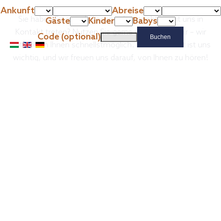
Ankunft
Abreise
Sie haben Fragen, Anliegen oder möchten mit uns in
Gäste
Kinder
Babys
Kontakt treten? Nutzen Sie gerne unser Formular – wir
Code (optional)
antworten Ihnen schnellstmöglich. Ihre Nachricht ist uns
wichtig, und wir freuen uns darauf, von Ihnen zu hören!
Anrede
Vorname
Nachname
E-mail
*