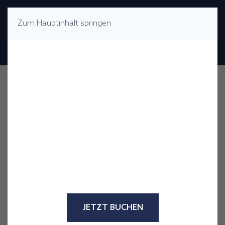
Zum Hauptinhalt springen
MENÜ
Hallo Sommer!
Buchen Sie jetzt und sichern Sie
sich bis zu 20 % Rabatt auf Ihren
Aufenthalt mit dem Code
HELLOSUMMER26 – nur für
begrenzte Zeit.
Reisezeitraum: 22.06.2026 – 06.09.2026
JETZT BUCHEN