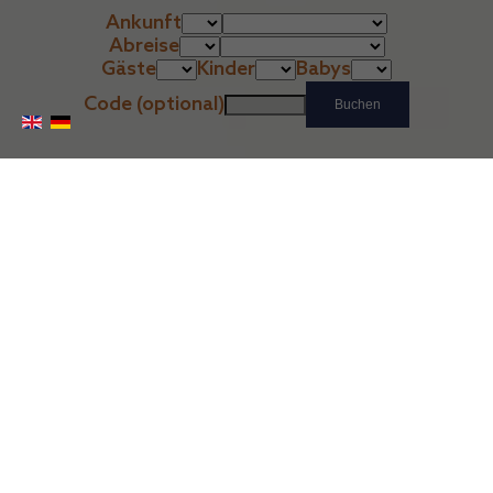
Ankunft
Abreise
Gäste
Kinder
Babys
Code (optional)