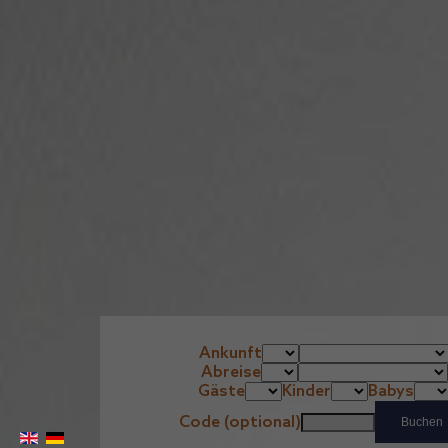
Ankunft
Abreise
Gäste
Kinder
Babys
Code (optional)