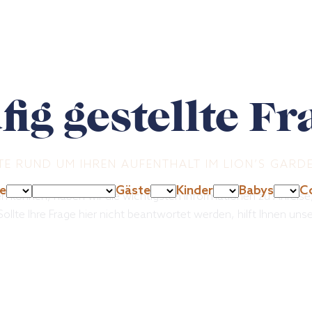
ig gestellte F
TE RUND UM IHREN AUFENTHALT IM LION’S GARD
e
Gäste
Kinder
Babys
Co
en können, haben wir die wichtigsten Informationen zu Anrei
llte Ihre Frage hier nicht beantwortet werden, hilft Ihnen uns