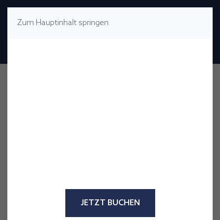
Zum Hauptinhalt springen
MENÜ
Hallo Sommer!
Buchen Sie jetzt und sichern Sie
sich bis zu 20 % Rabatt auf Ihren
Aufenthalt mit dem Code
HELLOSUMMER26 – nur für
begrenzte Zeit.
Reisezeitraum: 22.06.2026 – 06.09.2026
JETZT BUCHEN