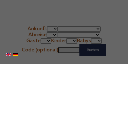
Ankunft
Abreise
Gäste
Kinder
Babys
Code (optional)