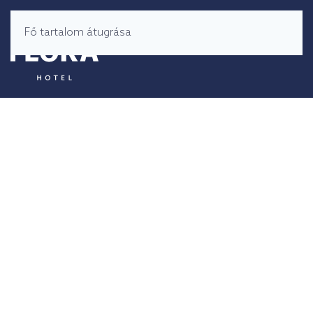
Fő tartalom átugrása
MENÜ